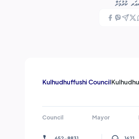
ަރ ކުރުމަށް
Kulhudhuffushi Council
Kulhudhuf
Council
Mayor
652-8831
1621