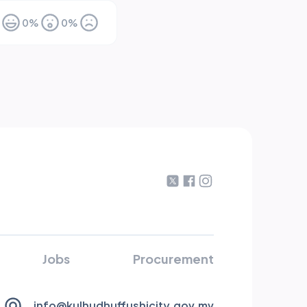
0
%
0
%
Jobs
Procurement
info@kulhudhuffushicity.gov.mv