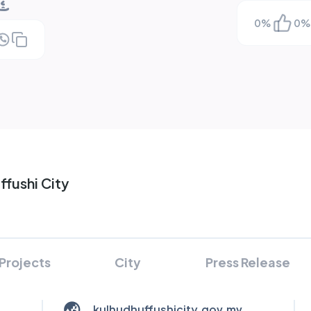
ޝެއ
0
%
0
%
fushi City
Projects
City
Press Release
kulhudhuffushicity.gov.mv