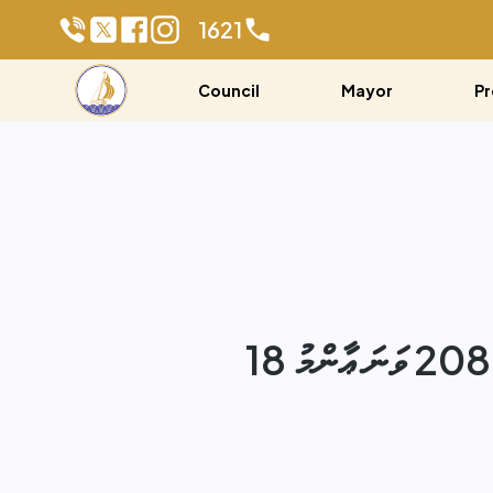
1621
Council
Mayor
Pr
18 ޖޫން 2025 - ކުޅުދުއްފުށި ސިޓީ ކައުންސިލްގެ ހަތަރުވަނަ ދައުރުގެ 208 ވަނަ ޢާންމު