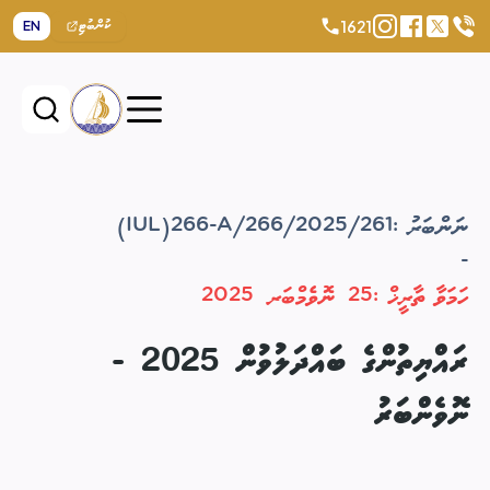
1621
EN
ކުންބުޓި
(IUL)266-A/266/2025/261
ނަންބަރު :
-
ހަމަވާ ތާރީޚް :
25 ނޮވެމްބަރ 2025
ރައްޔިތުންގެ ބައްދަލުވުން 2025 -
ނޮވެންބަރު