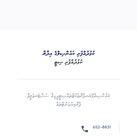
ކުޅުދުއްފުށި ކައުންސިލްގެ އިދާރާ
ކުޅުދުއްފުށި ސިޓީ
ކައުންސިލް
މޭޔަރ
ޕްރޮޖެކްޓްތައް
ސިޓީ
މީޑިއާ ސެންޓަރ
ވަޒީފާ
ޕްރޮކިއުމަންޓްތައް
652-8831