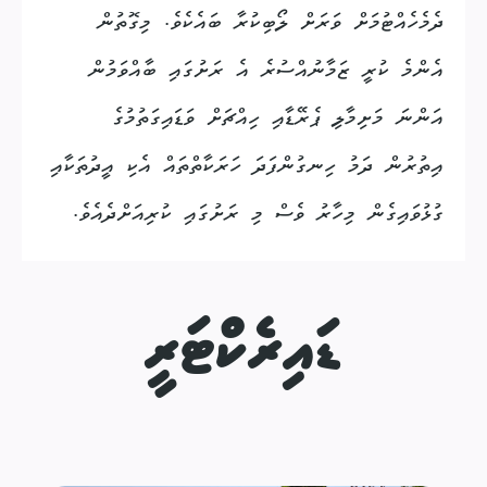
ދެމެހެއްޓުމަށް ވަރަށް ލޯބިކުރާ ބައެކެވެ. މިގޮތުން
އެންމެ ކުރީ ޒަމާނުއްސުރެ އެ ރަށުގައި ބާއްވަމުން
އަންނަ މަށިމާލި ޕެރޭޑާއި ހިއްޗަށް ވަޑައިގަތުމުގެ
އިތުރުން ދަމު ހިނގުންފަދަ ހަރަކާތްތައް އެކި އީދުތަކާއި
ގުޅުވައިގެން މިހާރު ވެސް މި ރަށުގައި ކުރިއަށްދެއެވެ.
ޑައިރެކްޓަރީ