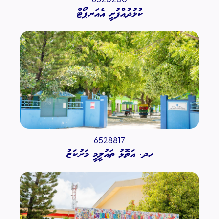
ކުޅުދުއްފުށީ އެއަރޕޯޓް
6528817
ހދ. އަތޮޅު ތައުލީމީ މަރުކަޒު