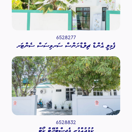
6528277
ފެމިލީ އެންޑް ޗިލްޑްރަންސް ސަރވިސަސް ސެންޓަރ
6528832
ކުޅުދުއްފުށީ މެޖިސްޓްރޭޓް ކޯޓް