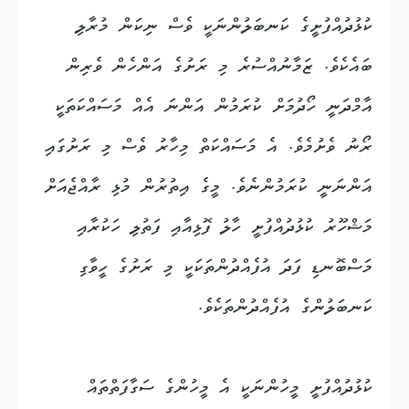
ކުޅުދުއްފުށީގެ ކަނބަލުންނަކީ ވެސް ނިކަން މުރާލި
ބައެކެވެ. ޒަމާނުއްސުރެ މި ރަށުގެ އަންހެން ވެރިން
އާމްދަނީ ހޯދުމަށް ކުރަމުން އަންނަ އެއް މަސައްކަތަކީ
ރޯނު ވެށުމެވެ. އެ މަސައްކަތް މިހާރު ވެސް މި ރަށުގައި
އަންނަނީ ކުރަމުންނެވެ. މީގެ އިތުރުން މުޅި ރާއްޖެއަށް
މަޝްހޫރު ކުޅުދުއްފުށީ ހާލު ފޮޅިއާއި ފަތުލި ހަކުރާއި
މަސްބޮނޑި ފަދަ އުފެއްދުންތަކަކީ މި ރަށުގެ ހީވާގި
ކަނބަލުންގެ އުފެއްދުންތަކެވެ.
ކުޅުދުއްފުށީ މީހުންނަކީ އެ މީހުންގެ ސަގާފަތްތައް