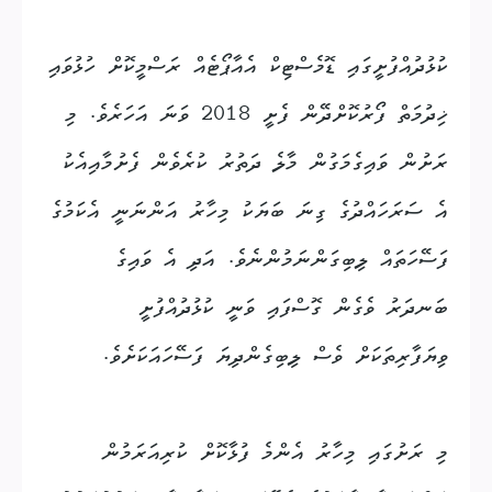
ކުޅުދުއްފުށީގައި ޑޮމެސްޓިކް އެއާޕޯޓެއް ރަސްމީކޮށް ހުޅުވައި
ޚިދުމަތް ފޯރުކޮށްދޭން ފެށީ 2018 ވަނަ އަހަރެވެ. މި
ރަށުން ވައިގެމަގުން މާލެ ދަތުރު ކުރެވެން ފެށުމާއިއެކު
އެ ސަރަހައްދުގެ ގިނަ ބަޔަކު މިހާރު އަންނަނީ އެކަމުގެ
ފަސޭހަތައް ލިބިގަންނަމުންނެވެ. އަދި އެ ވައިގެ
ބަނދަރު ވެގެން ގޮސްފައި ވަނީ ކުޅުދުއްފުށީ
ވިޔަފާރިތަކަށް ވެސް ލިބިގެންދިޔަ ފަސޭހައަކަށެވެ.
މި ރަށުގައި މިހާރު އެންމެ ފުޅާކޮށް ކުރިއަރަމުން