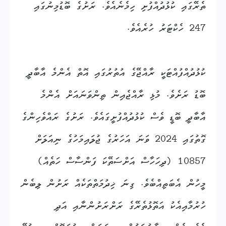
ތެރޭގައި ކުޅުދުއްފުށި ހިމެނެއެވެ. ރަށުގެ ބޮޑުމިނުގައި
247 ހެކްޓަރު ހުރެއެވެ.
ކުޅުދުއްފުއްޓަކީ ރާއްޖޭގެ އުތުރުގައި އޮތް އެންމެ އާބާދީ
ބޮޑު ރަށެވެ. މުޅި ރާއްޖެއިން ތިންވަނައަށް އެންމެ
އާބާދީ ބޮޑީ ވެސް ކުޅުދުއްފުށީގައެވެ. ރަށުގެ ރައްވެހިންގެ
ގޮތުގައި 2024 ވަނަ އަހަރުގެ ޖުލައިމަހުގެ ނިއަލަށް
10857 (ދިހަހާސް އަށްސަތޭކަ ފަންސާސް ހަތެއް)
މީހުން އެބަތިއްބެވެ. ގިނަ ޚިދުމަތްތަކެއް ރަށުން ލިބެން
ހުރުމާއިއެކު އަތޮޅުތެރޭގެ ރަށްރަށުންނާއި އަދި