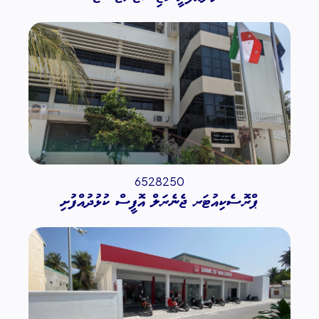
6528250
ޕްރޮސެކިއުޓަރ ޖެނެރަލް އޮފީސް ކުޅުދުއްފުށި