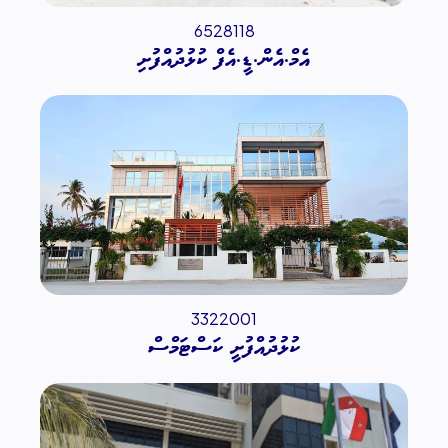
6528118
އެމް.އެން.ޑީ.އެފް ކުޅުދުއްފުށި
3322001
ކުޅުދުއްފުށީ ކަސްޓަމްސް