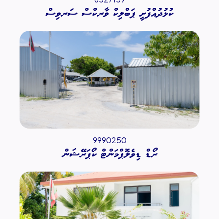
ކުޅުދުއްފުށީ ޕަބްލިކް ވާރކްސް ސަރވިސް
9990250
ރޯޑް ޑިވެލޮޕްމަންޓް ކޯޕަރޭޝަން