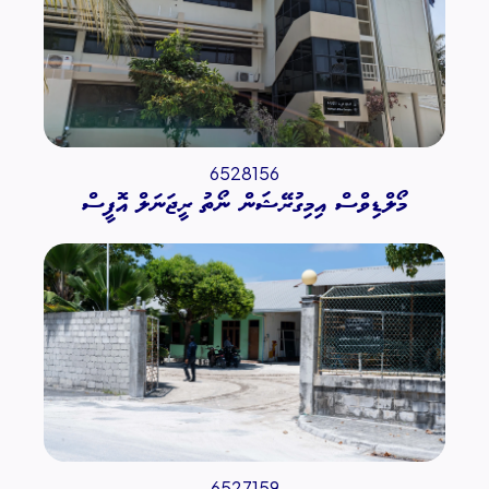
6528156
މޯލްޑިވްސް އިމިގުރޭޝަން ނޯތު ރީޖަނަލް އޮފީސް
6527159