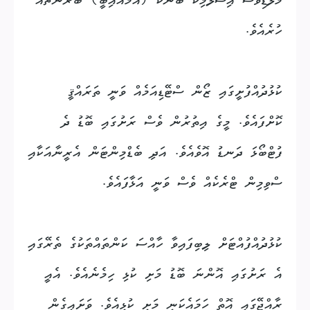
މޯލްޑިވްސް އިސްލާމިކް ބޭންކް (އެމްއައިބީ) ބްރާންޗެއް
ހުރެއެވެ.
ކުޅުދުއްފުށީގައި ޒޯން ސްޓޭޑިއަމެއް ވަނީ ތަރައްޤީ
ކޮށްފައެވެ. މީގެ އިތުރުން ވެސް ރަށުގައި ބޮޑު ދެ
ފުޓްބޯޅަ ދަނޑު އޮވެއެވެ. އަދި ބެޑްމިންޓަން އެރީނާއަކާއި
ސްވިމިން ޓްރެކެއް ވެސް ވަނީ އަޅާފައެވެ.
ކުޅުދުއްފުއްޓަށް ލިބިފައިވާ ހާއްސަ ކަންތައްތަކުގެ ތެރޭގައި
އެ ރަށުގައި އޮންނަ ބޮޑު މަށި ކުޅި ހިމެނެއެވެ. އެއީ
ރާއްޖޭގައި އޮތް ހަމައެކަނި މަށި ކުޅިއެވެ. ވަށައިގެން