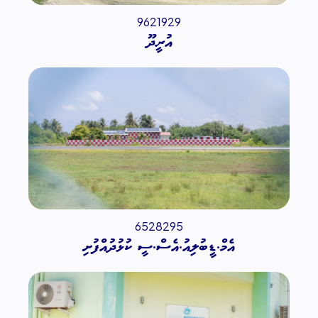
9621929
އުރީދޫ
6528295
އެމް.ޑީބުލިއު.އެސް.ސީ ކުޅުދުއްފުށި