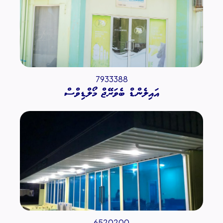
7933388
އައިލެންޑް ބެވަރޭޖް މޯލްޑިވްސް
6520200