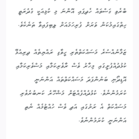
ބްރެވި ގަސްތައް ހެދިފައި އޮންނަ މި ކުޅިއަކީ ގުދުރަތީ
ހިތްގައިމުކަން ވަރަށް ފުރިހަމައަށް ލިބިފައިވާ ތަނެކެވެ.
ޒަމާނުއްސުރެ މަސައްކަތްތެރި ހީވާގި ރައްޔިތެއް ދިރިއުޅޭ
ކުޅުދުއްފުށީގައި މިހާރު ވެސް ރާވެރިކަމާއި މަސްވެރިކަމާއި
އޮޑިދޯނި ބަނުންފަދަ މަސައްކަތްތައް އަންނަނީ
ކުރަމުންނެވެ. ކުޅުދުއްފުއްޓަށް މަޝްހޫރު ކަނބުރުވެރި
މަސައްކަތް އެ ރަށުގައި އަދި ވެސް ހުއްޓުމެއް ނެތި
އަންނަނީ ކުރަމުންނެވެ.