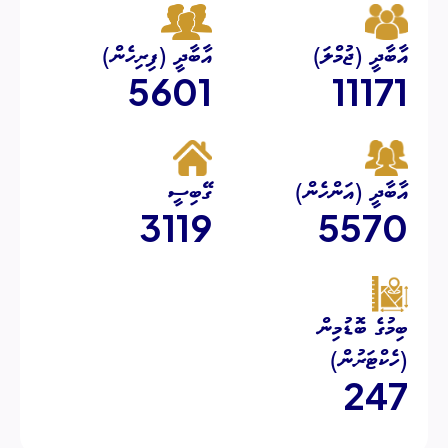
އާބާދީ (ޖުމްލަ)
އާބާދީ (ފިރިހެން)
5601
11171
އާބާދީ (އަންހެން)
ގޭބިސީ
3119
5570
ބިމުގެ ބޮޑުމިން
(ހެކްޓަރުން)
247