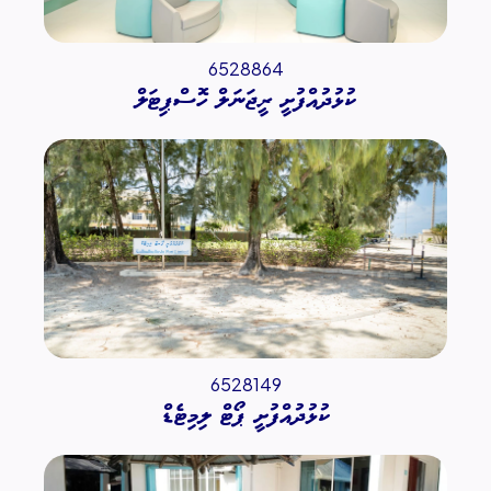
6528864
ކުޅުދުއްފުށީ ރީޖަނަލް ހޮސްޕިޓަލް
6528149
ކުޅުދުއްފުށީ ޕޯޓް ލިމިޓެޑް