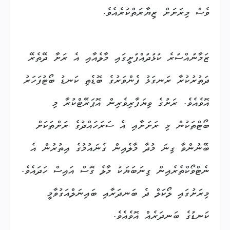
ވެސް މިރަށަށް ޒިޔާރަތްކުރެއެވެ.
ޒަމާނުއްސުރެ ކުޅުދުއްފުށީގައި މާލެއާއި އެ ރަށާ ދޭތެރޭ
ދަތުރުކުރާ ރަނގަޅު ފެންވަރުގެ ބޮޑެތި ކަނޑު ބޯޓުފަހަރު
އޮވެއެވެ. ރަށުގެ ވިޔަފާރިވެރިން އޮޕަރޭޓްކުރާ މި
ބޯޓްތަކުން މި ރަށަށާއި އެ ސަރަހައްދުގެ ރަށްތަކަށް
ބޭނުންވާ ގިނަ މުދާ މާލެއިން ގެނައުމުގެ އިތުރުން އެ
ނެޓްވޯކްތެރެއިން ގިނަބަޔަކު މާލެ ގޮސް އައިސް ހަދައެވެ.
މިރަށުގައި ލޯކަލް ދެ ބަނދަރާއި ބައިނަލްއަގުވާމީ
ކަނޑުގެ ބަނދަރެއް އޮވެއެވެ.