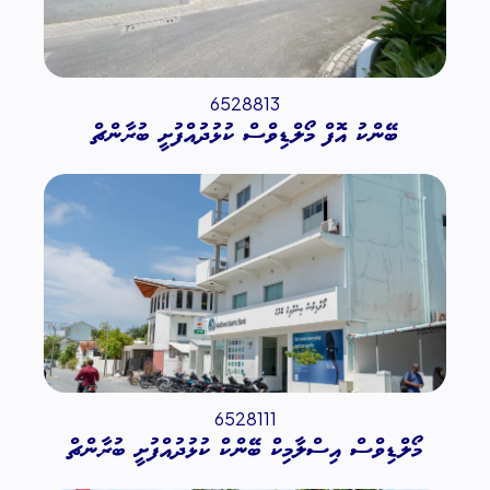
6528813
ބޭންކު އޮފް މޯލްޑިވްސް ކުޅުދުއްފުށީ ބުރާންޗް
6528111
މޯލްޑިވްސް އިސްލާމިކް ބޭންކް ކުޅުދުއްފުށީ ބުރާންޗް