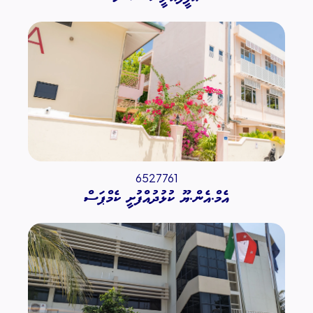
6527761
އެމް.އެން.ޔޫ ކުޅުދުއްފުށީ ކެމްޕަސް