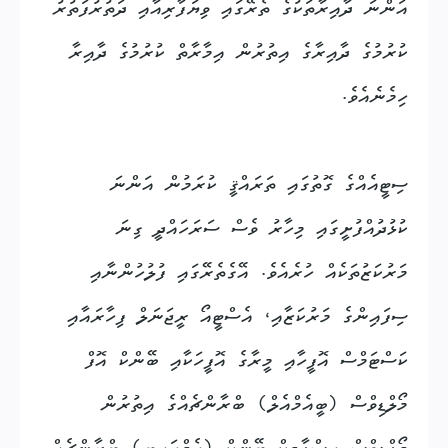
އަންނަ ދާއިރާތަކުގެ ތެރޭގައި ވިޔަފާރިއާއި ދަތުރުފަތުރު
ކުރުމުގެ ދާއިރާގެ އިތުރުން އިމާރާތް ކުރުމުގެ ދާއިރާ
ހިމެނެއެވެ.
ސިޓީއެއްގެ ގޮތުގައި ތަރައްޤީ ކުރަމުން އަންނަ
ކުޅުދުއްފުށީގައި މިހާރު ވެސް ސަރަހައްދީ ގިނަ
މަރުކަޒުތަކެއް ހުރެއެވެ. އޭގެތެރޭގައި ފުލުހުންނާއި
ސިފައިންގެ މަރުކަޒާއި، އެސްޓީއޯ ރީޖަނަލް ފިހާރައާއި
ކަސްޓަމްސް އޮފީހާއި މީރާގެ އޮފީހަކާއި ބޭންކް އޮފް
މޯލްޑިވްސް (ބީއެމްއެލް) ބްރާންޗެއްގެ އިތުރުން