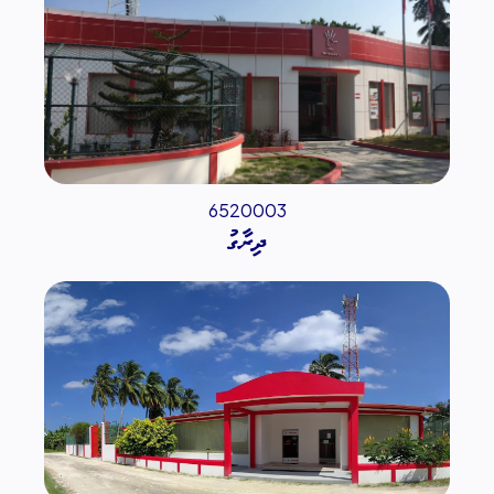
6520003
ދިރާގު