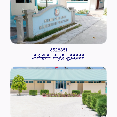
6528851
ކުޅުދުއްފުށީ ޕޮލިސް ސްޓޭޝަން