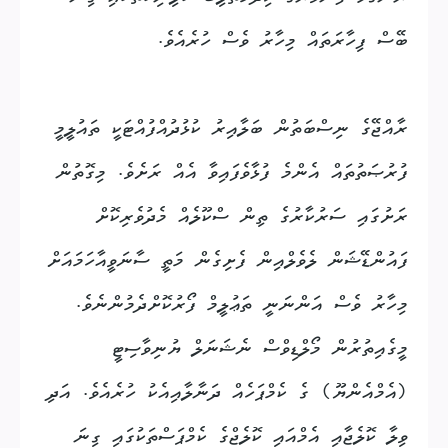
ބޭސް ފިހާރަތައް މިހާރު ވެސް ހުރެއެވެ.
ރާއްޖޭގެ ނިސްބަތުން ބަލާއިރު ކުޅުދުއްފުއްޓަކީ ތައުލީމީ
ފުރުޞަތުތައް އެންމެ ފުޅާވެފައިވާ އެއް ރަށެވެ. މިގޮތުން
ރަށުގައި ސަރުކާރުގެ ތިން ސްކޫލެއް މެދުވެރިކޮށް
ފައުންޑޭޝަން ލެވެލްއިން ފެށިގެން މަތީ ސާނަވީއާހަމައަށް
މިހާރު ވެސް އަންނަނީ ތަޢުލީމް ފޯރުކޮށްދެމުންނެވެ.
މީގެއިތުރުން މޯލްޑިވްސް ނެޝަނަލް ޔުނިވާސިޓީ
(އެމްއެންޔޫ) ގެ ކެމްޕަހެއް ދަނާލާއިއެކު ހުރެއެވެ. އަދި
ވިލާ ކޮލެޖާއި އެމްއައި ކޮލެޖްގެ ކެމްޕަސްތަކުގައި ގިނަ