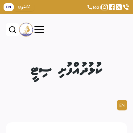
1621
EN
ކުންބުޓި
ކުޅުދުއްފުށި ސިޓީ
EN