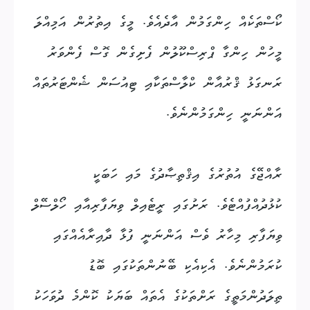
ކޯސްތަކެއް ހިންގަމުން އާދެއެވެ. މީގެ އިތުރުން އަމިއްލަ
މީހުން ހިންގާ ޕްރިސްކޫލުން ފެށިގެން ގޮސް ފެންވަރު
ރަނގަޅު ޤްރުއާން ކްލާސްތަކާއި ޓިއުސަން ޝެންޓަރުތައް
އަންނަނީ ހިންގަމުންނެވެ.
ރާއްޖޭގެ އުތުރުގެ އިޤްތިޞާދުގެ މައި ހަބަކީ
ކުޅުދުއްފުއްޓެވެ. ރަށުގައި ރީޓެއިލް ވިޔަފާރިއާއި ހޯލްސޭލް
ވިޔަފާރި މިހާރު ވެސް އަންނަނީ ފުޅާ ދާއިރާއެއްގައި
ކުރަމުންނެވެ. އެކިއެކި ބޭނުންތަކުގައި ބޮޑު
ތިލަދުންމަތީގެ ރަށްތަކުގެ އެތައް ބަޔަކު ކޮންމެ ދުވަހަކު