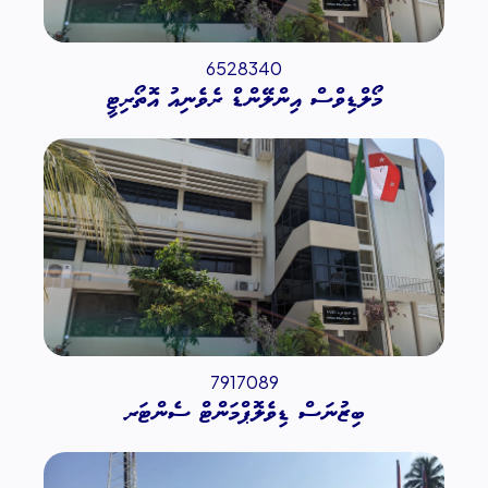
6528340
މޯލްޑިވްސް އިންލޭންޑް ރެވެނިއު އޮތޯރިޓީ
7917089
ބިޒުނަސް ޑިވެލޮޕްމަންޓް ސެންޓަރ