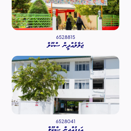
6528815
ޖަލާލުއްދީން ސްކޫލް
6528041
އަފީފުއްދީން ސްކޫލް