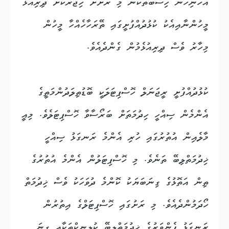
އެހެނިހެން ހިސާބުތަކުން މި ރަށަށް ހިޖުރަކޮށް ދިރިއުޅޭ
މީހުންނާއިއެކު ކުޅުދުއްފުށީގައި ތޭރަހާހެއްހާ މީހުން
މިހާރު ވެސް ދިރިއުޅެމުން ގެންދެއެވެ.
ކުޅުދުއްފުށީ ރީޖަނަލް ހޮސްޕިޓަލަކީ ބޮޑުތިލަދުންމަތީގެ
އެންމެން ސިއްހީ ހިދުމަތަށް ބަރޯސާވާ ހޮސްޕިޓަލެވެ. މިއީ
މާލެއިން އުތުރުގައި ހުރި އެންމެ ރަނގަޅު ސިއްހީ
ޚިދުމަތްލިބޭ ތަނެވެ. މި ހޮސްޕިޓަލުން އެންމެ އުތުރުގެ
ތިން އަތޮޅުގެ ގިނަބަޔަކު ކޮންމެ ދުވަހަކު ވެސް ޚިދުމަތް
ހޯދަމުންދެއެވެ. މި ރަށުގައި ހޮސްޕިޓަލްގެ އިތުރުން
ރަނގަޅު ފެންވަރުގެ ޚިދުމަތްލިބޭ ކުލިނިކްތަކާއި ގިނަ