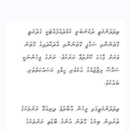
ތިލަދުންމަތީ ދެކުނުބުރީ ކުޅުދުއްފުއްޓަކީ ގުދުރަތީ
ގޮތުންނާއި ސަގާފީ ގޮތުންނާއި އާދަކާދައިގެ ގޮތުން
ވަރަށް ފާހަގަ ކޮށްލެވޭ ރަށެކެވެ. ރަށުގެ މީހުންނަކީ
ސަމާސާ މިޒާޖެއްގެ އެކުވެރި ހީވާގި މަސައްކަތްތެރި
ބައެކެވެ.
ތިލަދުންމަތީގައި މީހުން އާބާދުވެ ދިރިއުޅޭ ރަށްތަކުގެ
ތެރެއިން ބިމުގެ ގޮތުން އެންމެ ބޮޑެތި ރަށްތަކުގެ