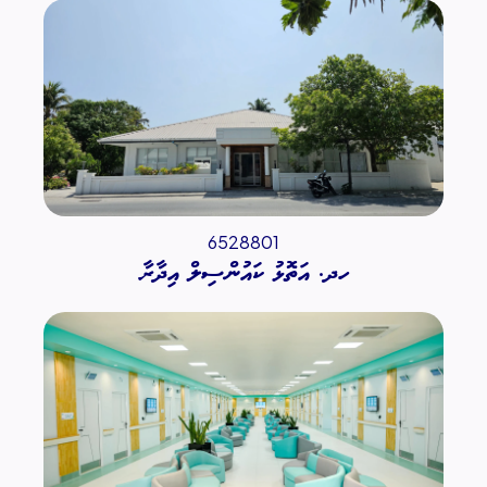
6528801
ހދ. އަތޮޅު ކައުންސިލް އިދާރާ