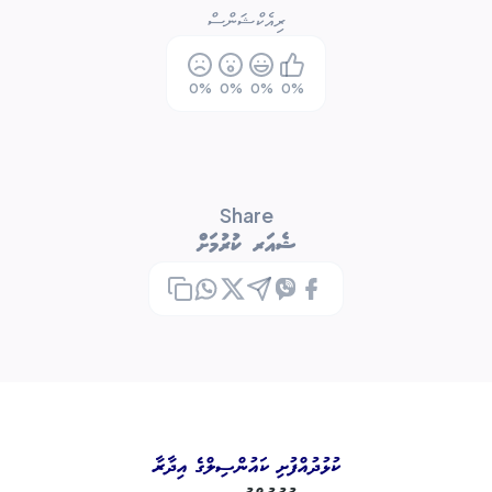
ރިއެކްޝަންސް
0
%
0
%
0
%
0
%
Share
ޝެއަރ ކުރުމަށް
ކުޅުދުއްފުށި ކައުންސިލްގެ އިދާރާ