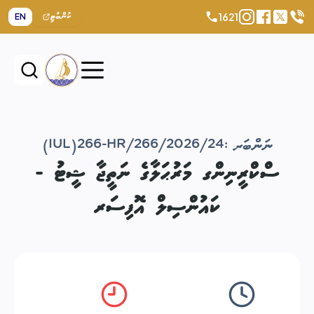
1621
EN
ކުންބުޓި
ނަންބަރ :
(IUL)266-HR/266/2026/24
ސްކްރީނިންގ މަރުޙަލާގެ ނަތީޖާ ޝީޓު -
ކައުންސިލް އޮފިސަރ