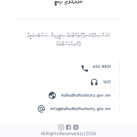
ކުޅުދުއްފުށި ސިޓީ
ކައުންސިލް
މޭޔަރ
ޕްރޮޖެކްޓްތައް
ސިޓީ
މީޑިއާ ސެންޓަރ
ވަޒީފާ
ޕްރޮކިއުމަންޓްތައް
652-8831
1621
kulhudhuffushicity.gov.mv
info@kulhudhuffushicity.gov.mv
All Rights Reserved (c)
2026