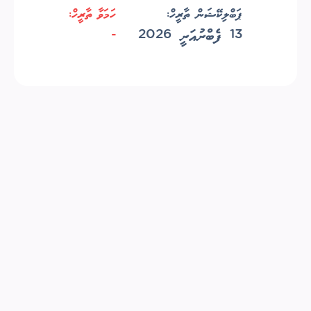
ޕަބްލިކޭޝަން ތާރީހް:
ހަމަވާ ތާރީހް:
13 ފެބްރުއަރީ 2026
-