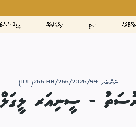
ޖެކްޓްތައް
ސިޓީ
ޚިދުމަތްތައް
މީޑިއާ ސެންޓަ
ނަންބަރ :
(IUL)266-HR/266/2026/99
ުރުސަތު - ސީނިއަރ ލީގަލ