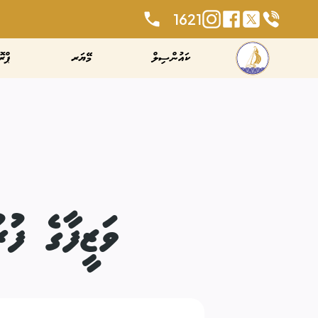
1621
ކައުންސިލް
މޭޔަރ
ޕްރޮ
ވަޒީފާގެ ފ