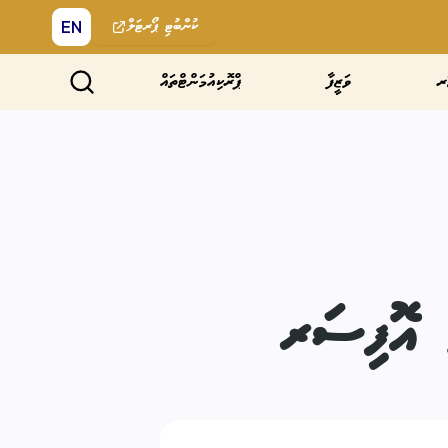
EN
ކުންބުޓި
ޕޯރޓަލް
ރ
ވަޒީފާ
ޕްރޮކިއުމަންޓްތައް
ް އޮފިސަރ