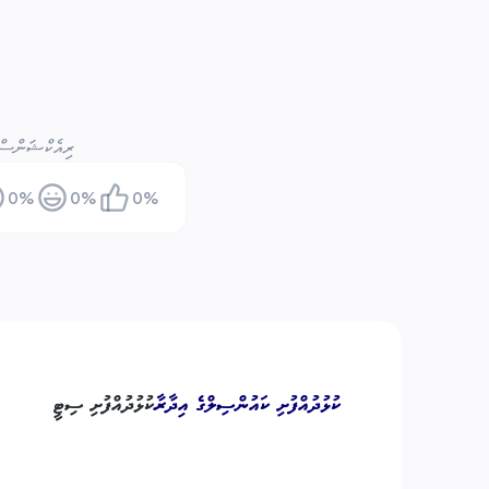
ރިއެކްޝަންސް
0
%
0
%
0
%
ކުޅުދުއްފުށި ކައުންސިލްގެ އިދާރާ
ކުޅުދުއްފުށި ސިޓީ