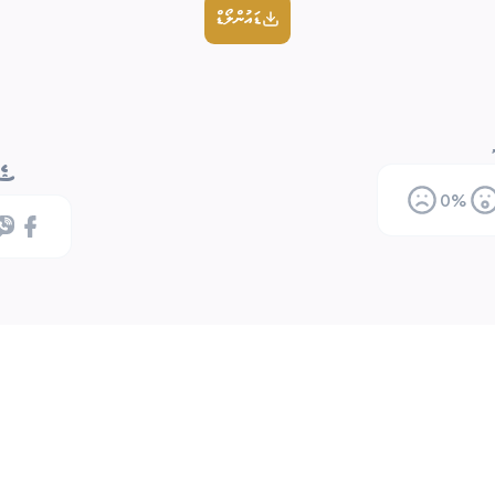
ޑައުންލޯޑް
ޝެއ
0
%