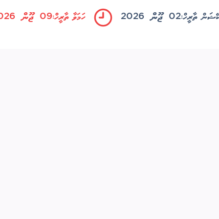
02 ޖޫން 2026
09 ޖޫން 2026
ކޭޝަން ތާރީހް:
ހަމަވާ ތާރީހް: