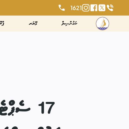
1621
ކައުންސިލް
މޭޔަރ
ޕްރޮ