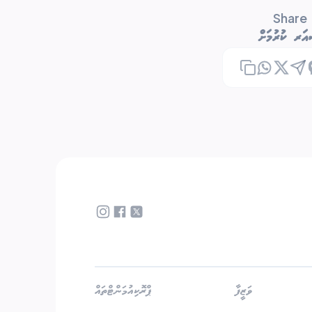
Share
ަރ ކުރުމަށް
ވަޒީފާ
ޕްރޮކިއުމަންޓްތައް