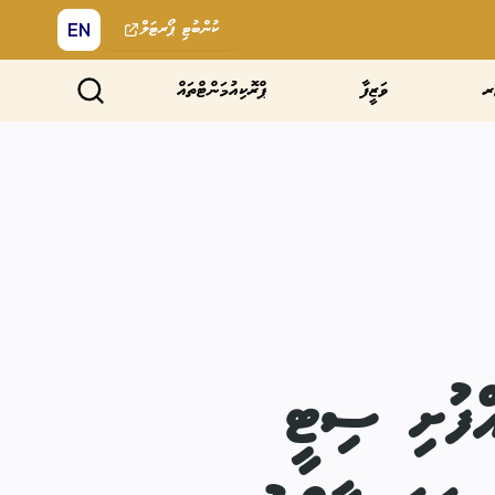
EN
ކުންބުޓި
ޕޯރޓަލް
ރ
ވަޒީފާ
ޕްރޮކިއުމަންޓްތައް
- ކުޅުދުއްފުށި ސިޓީ