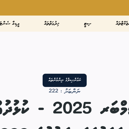
ޖެކްޓްތައް
ސިޓީ
ޚިދުމަތްތައް
މީޑިއާ ސެންޓަ
ކައުންސިލްގެ ނިންމުންތައް
ނަންބަރު :
222
17 ސެޕްޓެމްބަރ 2025 