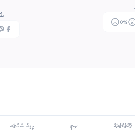
ޝެއ
0
%
ޕްރޮޖެކްޓްތައް
ސިޓީ
މީޑިއާ ސެންޓަރ