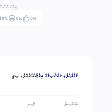
ރިއެކްޝަންސް
0
%
0
%
0
%
ކުޅުދުއްފުށި ކައުންސިލްގެ އިދާރާ
ކުޅުދުއްފުށި ސިޓީ
ކައުންސިލް
މޭޔަރ