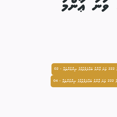
ކައުންސިލްގެ ހަތަރުވަނަ ދައުރުގެ 222 ވަނަ ޢާންމު
 02
 - 04