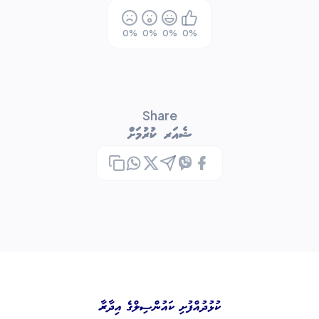
0
%
0
%
0
%
0
%
Share
ޝެއަރ ކުރުމަށް
ކުޅުދުއްފުށި ކައުންސިލްގެ އިދާރާ