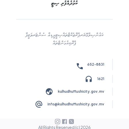
ކުޅުދުއްފުށި ސިޓީ
ކައުންސިލް
މޭޔަރ
ޕްރޮޖެކްޓްތައް
ސިޓީ
މީޑިއާ ސެންޓަރ
ވަޒީފާ
ޕްރޮކިއުމަންޓްތައް
652-8831
1621
kulhudhuffushicity.gov.mv
info@kulhudhuffushicity.gov.mv
All Rights Reserved (c)
2026