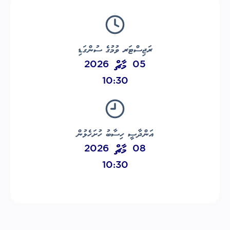
ރަޖިސްޓަރ ވުމުގެ ސުންގަޑި
05 މާޗް 2026
10:30
އަންދާސީ ހިސާބު ހުށަހެޅުން
08 މާޗް 2026
10:30