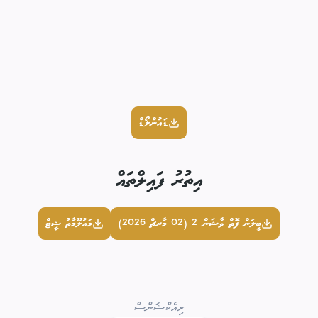
ޑައުންލޯޑް
އިތުރު ފައިލްތައް
ބީލަން ފޮތް ވާޝަން 2 (02 މާރޗް 2026)
މައުލޫމާތު ޝީޓް
ރިއެކްޝަންސް