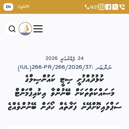
1621
EN
ކުންބުޓި
24 ފެބްރުއަރީ 2026
ނަންބަރ :
(IUL)266-PR/266/2026/37
ކުޅުދުއްފުށީ ސިޓީ ކައުންސިލްގެ
މަސައްކަތްތަކަށް ބޭނުންވާ އިކުއިޕްމަންޓް
ސަޕްލައިކޮށްދޭނެ ފަރާތެއް ހޯދަން ބޭނުންވެއްޖެ