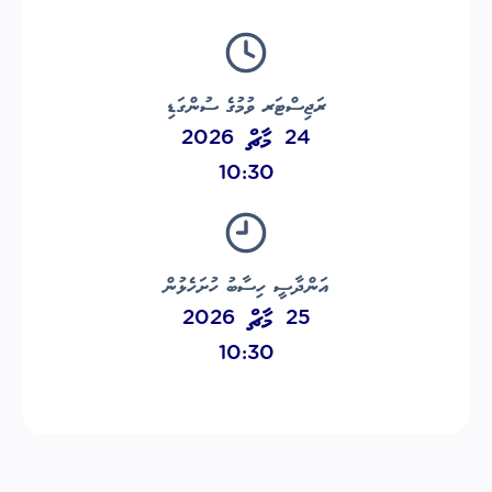
ރަޖިސްޓަރ ވުމުގެ ސުންގަޑި
24 މާޗް 2026
10:30
އަންދާސީ ހިސާބު ހުށަހެޅުން
25 މާޗް 2026
10:30