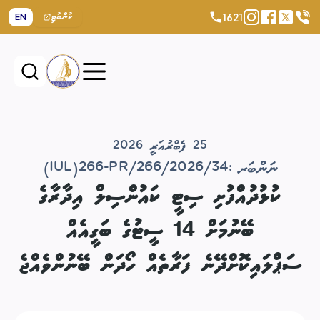
1621
EN
ކުންބުޓި
25 ފެބްރުއަރީ 2026
ނަންބަރ :
(IUL)266-PR/266/2026/34
ކުޅުދުއްފުށި ސިޓީ ކައުންސިލް އިދާރާގެ
ބޭނުމަށް 14 ސީޓުގެ ބަގީއެއް
ސަޕްލައިކޮށްދޭނެ ފަރާތެއް ހޯދަން ބޭނުންވެއްޖެ