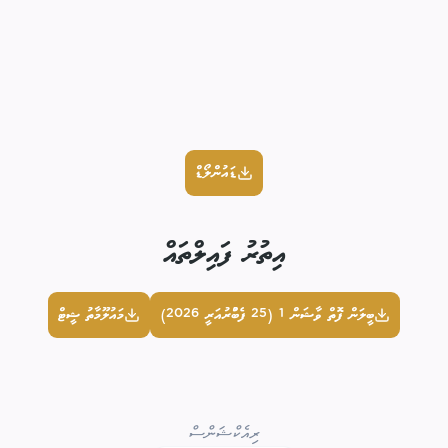
ޑައުންލޯޑް
އިތުރު ފައިލްތައް
ބީލަން ފޮތް ވާޝަން 1 (25 ފެބްުރުއަރީ 2026)
މައުލޫމާތު ޝީޓް
ރިއެކްޝަންސް