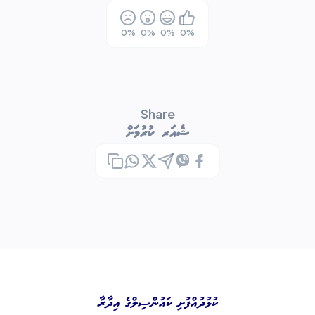
0
%
0
%
0
%
0
%
Share
ޝެއަރ ކުރުމަށް
ކުޅުދުއްފުށި ކައުންސިލްގެ އިދާރާ