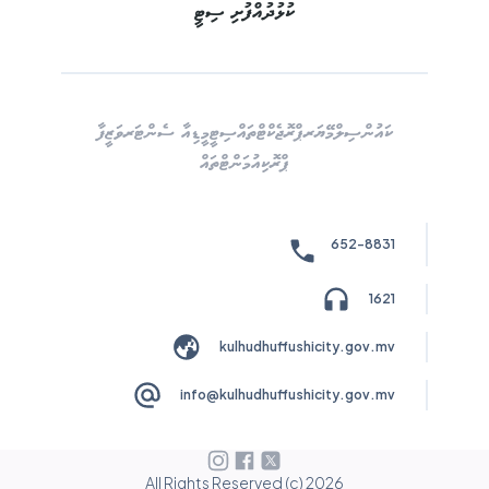
ކުޅުދުއްފުށި ސިޓީ
ކައުންސިލް
މޭޔަރ
ޕްރޮޖެކްޓްތައް
ސިޓީ
މީޑިއާ ސެންޓަރ
ވަޒީފާ
ޕްރޮކިއުމަންޓްތައް
652-8831
1621
kulhudhuffushicity.gov.mv
info@kulhudhuffushicity.gov.mv
All Rights Reserved (c)
2026