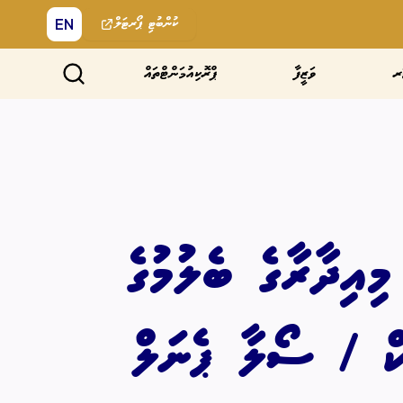
EN
ކުންބުޓި
ޕޯރޓަލް
ރ
ވަޒީފާ
ޕްރޮކިއުމަންޓްތައް
އިދާރާގެ ބެލުމުގެ
އިކް / ސޯލާ ޕެނަލް