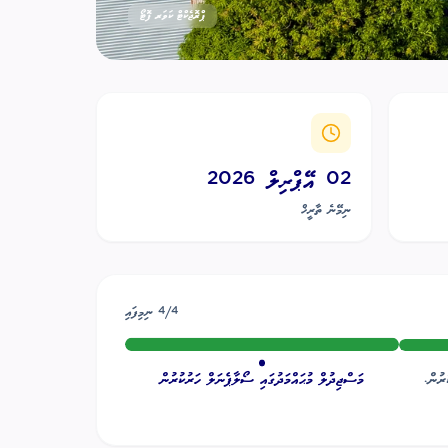
ޕްރޮޖެކްޓް ކަވަރ ފޮޓޯ
02 އޭޕްރިލް 2026
ނިމޭނެ ތާރީޚް
4
/
4
ނިމިފައި
ރުން.
މަސްޖިދުލް މުޙައްމަދުގައި ސޯލާޕެނަލް ހަރުކުރުން