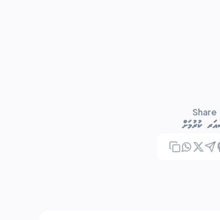
Share
ަރ ކުރުމަށް