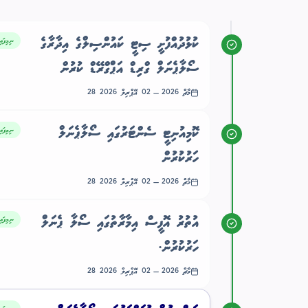
ނިމިފައި
ކުޅުދުއްފުށީ ސިޓީ ކައުންސިލްގެ އިދާރާގެ
ސޯލާޕެނަލް ގްރިޑް އަޕްގްރޭޑް ކުރުން
28 މާޗް 2026
—
02 އޭޕްރިލް 2026
ނިމިފައި
ކޮމިއުނިޓީ ސެންޓަރުގައި ސޯލާޕެނަލް
ހަރުކުރުން
28 މާޗް 2026
—
02 އޭޕްރިލް 2026
ނިމިފައި
އުތުރު އޮފީސް އިމާރާތުގައި ސޯލާ ޕެނަލް
ހަރުކުރުން.
28 މާޗް 2026
—
02 އޭޕްރިލް 2026