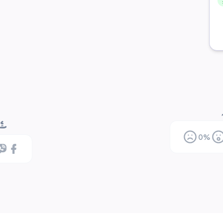
ޝެއ
0
%