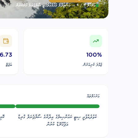
މަރުހަލާ
4
/
4
— މަސްޖިދުލް މުޙައްމަދުގައި ސޯލާޕެނަލް ހަރުކުރުން
6.73
100%
ޖުމްލަ ކުރިއެރުން
ބަޖެޓް
މަރުހަލާތައް
ކުޅުދުއްފުށީ ސިޓީ ކައުންސިލްގެ އިދާރާގެ ސޯލާޕެނަލް ގްރިޑް
ކޮމި
އަޕްގްރޭޑް ކުރުން