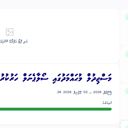
އަދި ފޮޓޯ އަޕްލޯޑް ކޮށްފައެ
މަސްޖިދުލް މުޙައްމަދުގައި ސޯލާޕެނަލް ހަރުކުރު
28 މާޗް 2026
—
02 އޭޕްރިލް 2026
ކުރިއެރުން