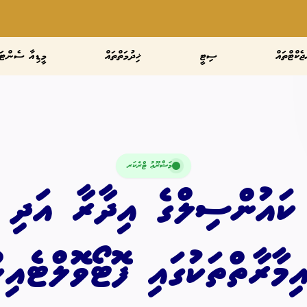
ޖެކްޓްތައް
ސިޓީ
ޚިދުމަތްތައް
މީޑިއާ ސެންޓަ
މަޝްރޫޢު ޓްރެކަރ
ކައުންސިލްގެ އިދާރާ އަދި މި
ިމާރާތްތަކުގައި ފޮޓޯވޮލްޓެ