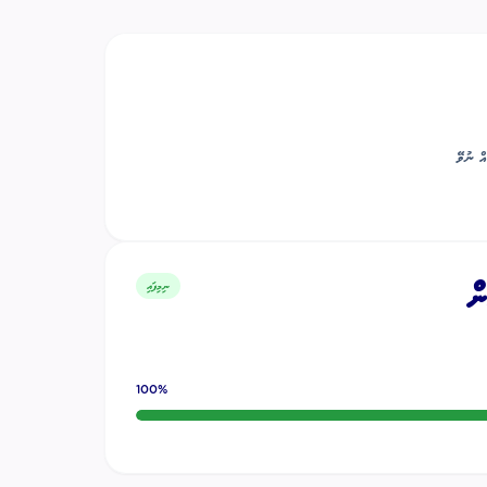
އް ނުވޭ
ނިމިފައި
ން
100
%