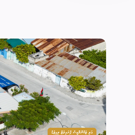
އަވި ޓެކްނޮލޮޖީސް ޕްރައިވެޓް ލިމިޓެޑް