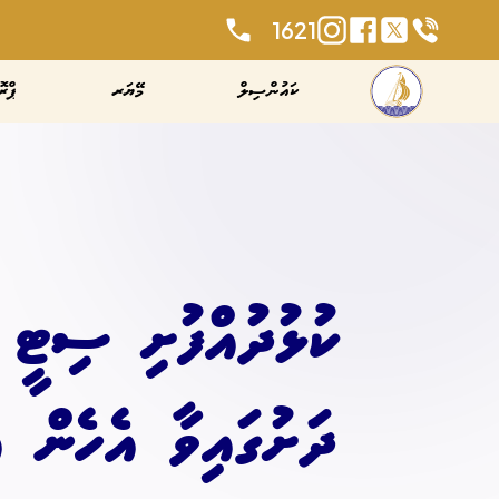
1621
ކައުންސިލް
މޭޔަރ
ޕްރޮ
ކުޅުދުއްފުށި ސިޓީ 
ދަށުގައިވާ އެހެން އ