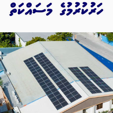
ހަރުުކުރުމުގެ މަސައްކަތް