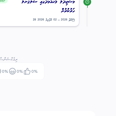
ނިމިފައި
މަސްޖިދުލް މުޙައްމަދުގައި ސޯލާޕެނަލް
ހަރުކުރުން
28 މާޗް 2026
—
02 އޭޕްރިލް 2026
ރިއެކްޝަންސް
0
%
0
%
0
%