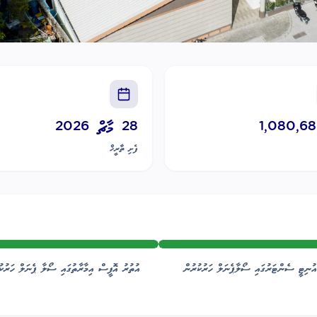
1,080,68
28 މާޗް 2026
ފެށި ތާރީޚް
އުނިޓީ ސެންޓަރުގައި ސޯލާޕެނަލް ހަރުކުރުން
އުތުރު އޮފީސް އިމާރާތުގައި ސޯލާ ޕެނަލް ހަރުކު